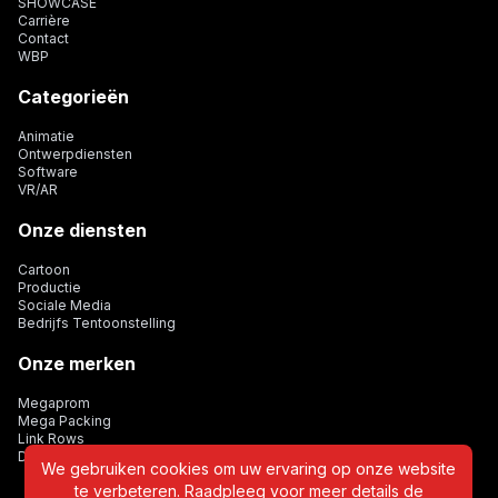
SHOWCASE
Carrière
Contact
WBP
Categorieën
Animatie
Ontwerpdiensten
Software
VR/AR
Onze diensten
Cartoon
Productie
Sociale Media
Bedrijfs Tentoonstelling
Onze merken
Megaprom
Mega Packing
Link Rows
Dijital Card
We gebruiken cookies om uw ervaring op onze website
te verbeteren. Raadpleeg voor meer details de