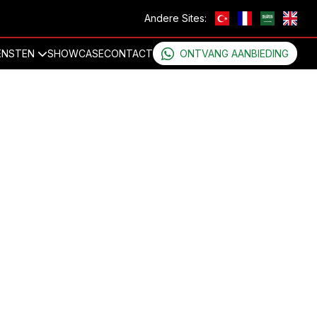
Andere Sites:
ENSTEN
SHOWCASE
CONTACT
ONTVANG AANBIEDING
VOOR DAT HET EFFICIËNT IS
isatie