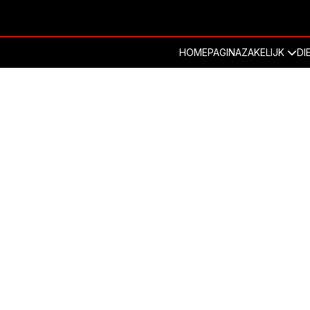
HOMEPAGINA
ZAKELIJK
DI
Eerlijke organisatie
 uw vergaderingen met ons dynamische team WIJ ZORGEN ER
Diensten
Bedrijfs Tentoonstelling
Eerlijke Organ