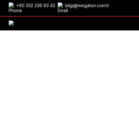
+90 332 236 63 42
bilgi@megaton.com.tr
ONTVANG AANBIEDING
Organiseer en organiseer