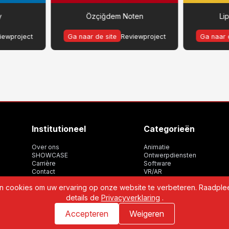
y
Özçiğdem Noten
Li
iewproject
Ga naar de site
Reviewproject
Ga naar 
Institutioneel
Categorieën
Over ons
Animatie
SHOWCASE
Ontwerpdiensten
Carrière
Software
Contact
VR/AR
WBP
 cookies om uw ervaring op onze website te verbeteren. Raadpl
details de
Privacyverklaring
.
Accepteren
Weigeren