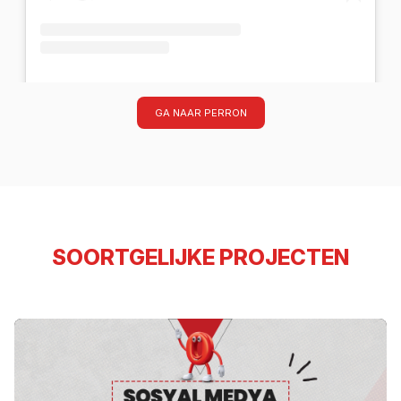
Alamex Elevator (@alamexelevator)'in paylaştığı bir gönderi
GA NAAR PERRON
SOORTGELIJKE PROJECTEN