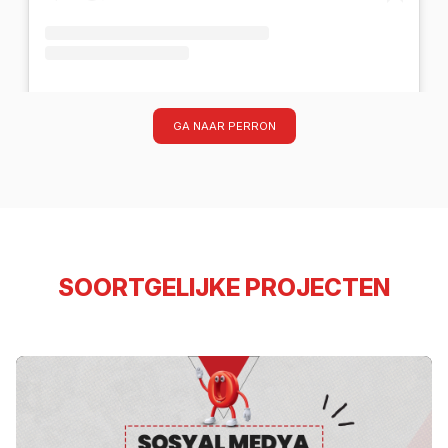
BALABAN KASNAK (@balabankasnak)'in paylaştığı bir gönderi
GA NAAR PERRON
SOORTGELIJKE PROJECTEN