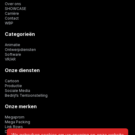
Over ons
SHOWCASE
Carrière
Contact
WBP
Categorieën
Animatie
Ontwerpdiensten
Software
VR/AR
Onze diensten
Cartoon
Productie
Sociale Media
Bedrijfs Tentoonstelling
Onze merken
Megaprom
Mega Packing
Link Rows
Dijital Card
We gebruiken cookies om uw ervaring op onze website