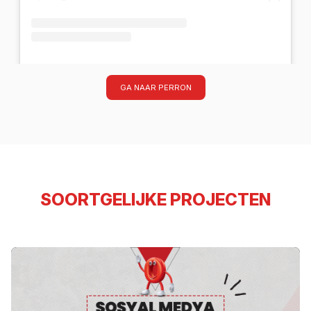
DSG KİTRONİC (@ymz.kitronic)'in paylaştığı bir gönderi
GA NAAR PERRON
SOORTGELIJKE PROJECTEN